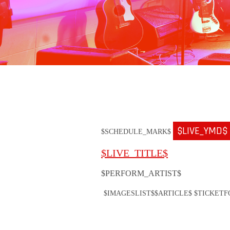
$LIVE_YMD$
$SCHEDULE_MARK$
$LIVE_TITLE$
$PERFORM_ARTIST$
$IMAGESLIST$
$ARTICLE$ $TICKET