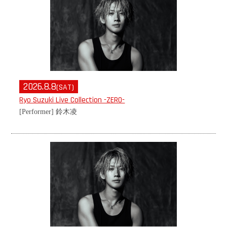
2026.8.8
(SAT)
Ryo Suzuki Live Collection -ZERO-
[Performer] 鈴木凌