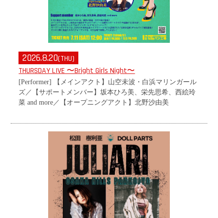
2026.8.20
(THU)
THURSDAY LIVE 〜Bright Girls Night〜
[Performer] 【メインアクト】山空未波・白浜マリンガール
ズ／
【サポートメンバー】坂本ひろ美、栄先思希、西絵玲
菜 and more／
【オープニングアクト】北野沙由美