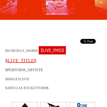
$LIVE_YMD$
$SCHEDULE_MARK$
$LIVE_TITLE$
$PERFORM_ARTIST$
$IMAGESLIST$
$ARTICLE$ $TICKETFORM$