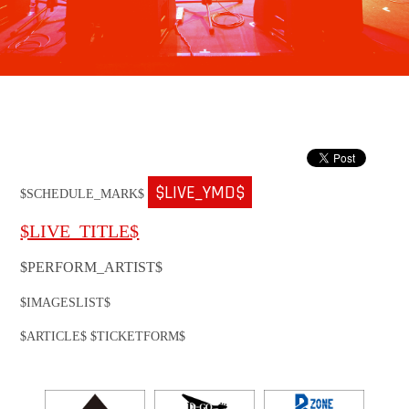
$LIVE_YMD$
$SCHEDULE_MARK$
$LIVE_TITLE$
$PERFORM_ARTIST$
$IMAGESLIST$
$ARTICLE$ $TICKETFORM$