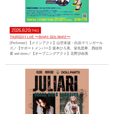
2026.8.20
(THU)
THURSDAY LIVE 〜Bright Girls Night〜
[Performer] 【メインアクト】山空未波・白浜マリンガール
ズ／
【サポートメンバー】坂本ひろ美、栄先思希、西絵玲
菜 and more／
【オープニングアクト】北野沙由美