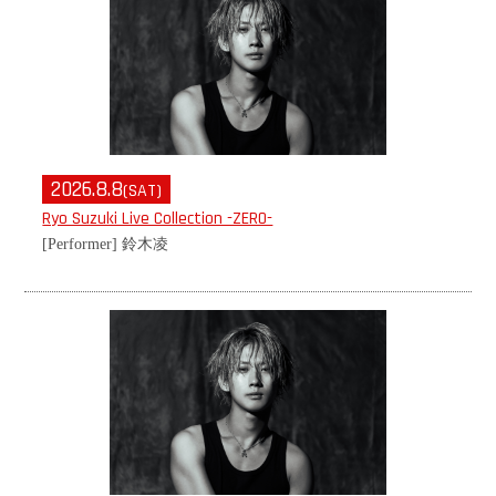
2026.8.8
(SAT)
Ryo Suzuki Live Collection -ZERO-
[Performer] 鈴木凌