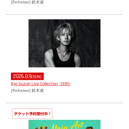
[Performer] 鈴木凌
2026.8.9
(SUN)
Ryo Suzuki Live Collection -ZERO-
[Performer] 鈴木凌