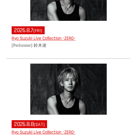
2026.8.7
(FRI)
Ryo Suzuki Live Collection -ZERO-
[Performer] 鈴木凌
2026.8.8
(SAT)
Ryo Suzuki Live Collection -ZERO-