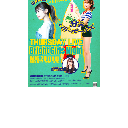
2026.8.20
(THU)
THURSDAY LIVE 〜Bright Girls Night〜
[Performer] 【メインアクト】山空未波・白浜マリンガール
ズ／
【サポートメンバー】坂本ひろ美、栄先思希、西絵玲
菜 and more／
【オープニングアクト】北野沙由美