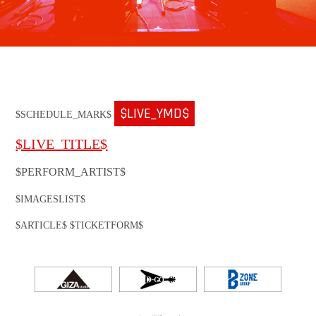
$LIVE_YMD$
$SCHEDULE_MARK$
$LIVE_TITLE$
$PERFORM_ARTIST$
$IMAGESLIST$
$ARTICLE$ $TICKETFORM$